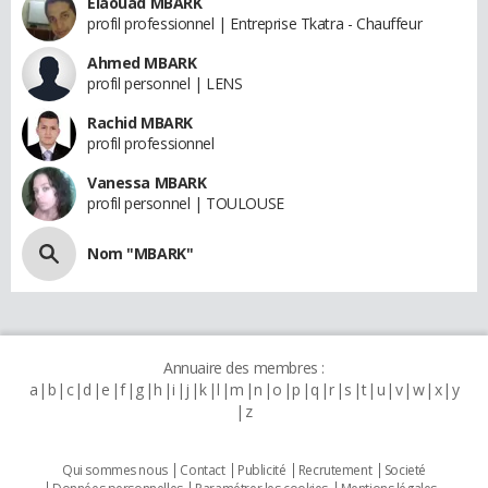
Elaouad MBARK
profil professionnel | Entreprise Tkatra - Chauffeur
Ahmed MBARK
profil personnel | LENS
Rachid MBARK
profil professionnel
Vanessa MBARK
profil personnel | TOULOUSE
Nom "MBARK"
Annuaire des membres :
a
b
c
d
e
f
g
h
i
j
k
l
m
n
o
p
q
r
s
t
u
v
w
x
y
z
Qui sommes nous
Contact
Publicité
Recrutement
Societé