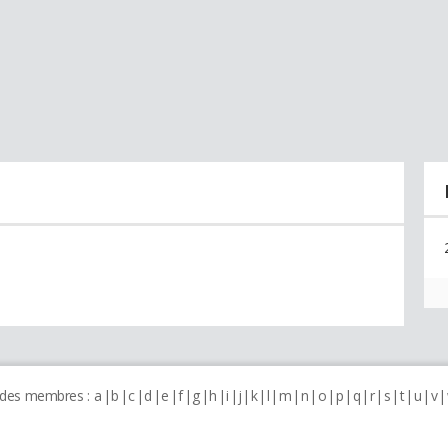
 des membres :
a
b
c
d
e
f
g
h
i
j
k
l
m
n
o
p
q
r
s
t
u
v