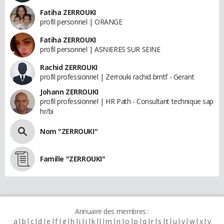
Fatiha ZERROUKI
profil personnel | ORANGE
Fatiha ZERROUKI
profil personnel | ASNIERES SUR SEINE
Rachid ZERROUKI
profil professionnel | Zerrouki rachid bmtf - Gerant
Johann ZERROUKI
profil professionnel | HR Path - Consultant technique sap
hr/bi
Nom "ZERROUKI"
Famille "ZERROUKI"
Annuaire des membres :
a
b
c
d
e
f
g
h
i
j
k
l
m
n
o
p
q
r
s
t
u
v
w
x
y