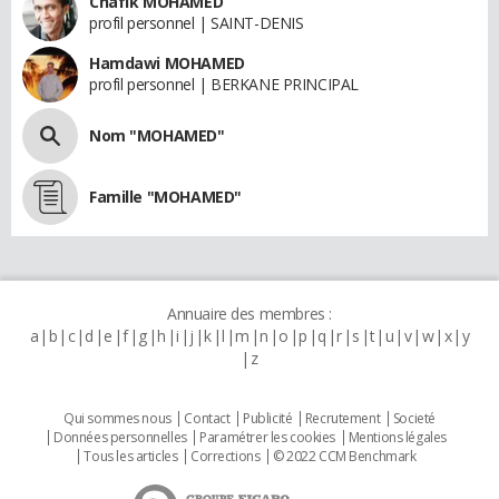
Chafik MOHAMED
profil personnel | SAINT-DENIS
Hamdawi MOHAMED
profil personnel | BERKANE PRINCIPAL
Nom "MOHAMED"
Famille "MOHAMED"
Annuaire des membres :
a
b
c
d
e
f
g
h
i
j
k
l
m
n
o
p
q
r
s
t
u
v
w
x
y
z
Qui sommes nous
Contact
Publicité
Recrutement
Societé
Données personnelles
Paramétrer les cookies
Mentions légales
Tous les articles
Corrections
© 2022 CCM Benchmark