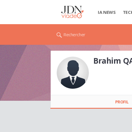
IA NEWS
TEC
Rechercher
Brahim QA
Brahim QAIDI
PROFIL