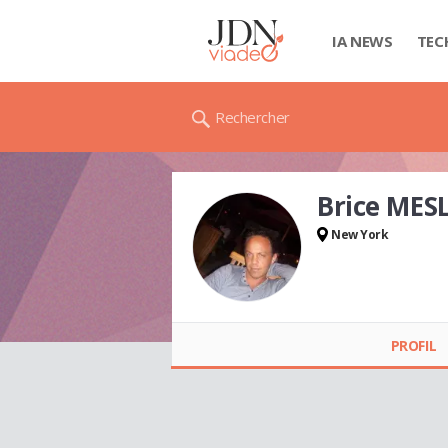
IA NEWS
TEC
Rechercher
Brice MES
New York
Brice MESLARD
PROFIL