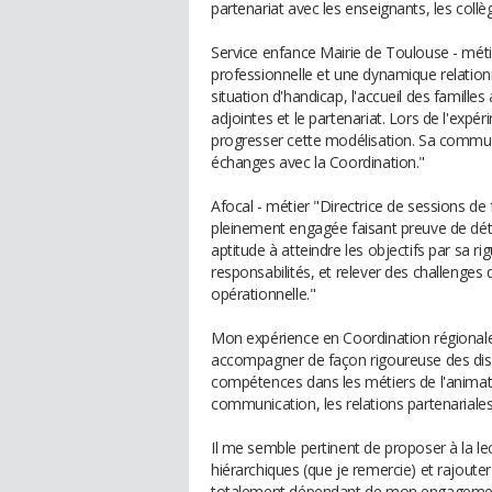
partenariat avec les enseignants, les collè
Service enfance Mairie de Toulouse - métie
professionnelle et une dynamique relationne
situation d'handicap, l'accueil des familles 
adjointes et le partenariat. Lors de l'exp
progresser cette modélisation. Sa communic
échanges avec la Coordination."
Afocal - métier "Directrice de sessions de 
pleinement engagée faisant preuve de déte
aptitude à atteindre les objectifs par sa r
responsabilités, et relever des challenges
opérationnelle."
Mon expérience en Coordination régiona
accompagner de façon rigoureuse des disp
compétences dans les métiers de l'animatio
communication, les relations partenariales
Il me semble pertinent de proposer à la l
hiérarchiques (que je remercie) et rajouter
totalement dépendant de mon engagement