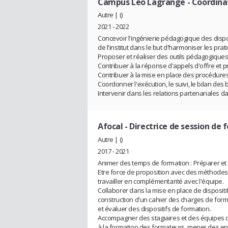
Campus Léo Lagrange
- Coordina
Autre | ()
2021 - 2022
Concevoir l'ingénierie pédagogique des dispo
de l'institut dans le but d'harmoniser les pra
Proposer et réaliser des outils pédagogique
Contribuer à la réponse d'appels d'offre et pr
Contribuer à la mise en place des procédure
Coordonner l'exécution, le suivi, le bilan d
Intervenir dans les relations partenariales da
Afocal
- Directrice de session de
Autre | ()
2017 - 2021
Animer des temps de formation : Préparer e
Etre force de proposition avec des méthodes
travailler en complémentarité avec l'équipe.
Collaborer dans la mise en place de dispositif
construction d'un cahier des charges de form
et évaluer des dispositifs de formation.
Accompagner des stagiaires et des équipes d
à la formation des formateurs, mener des entr