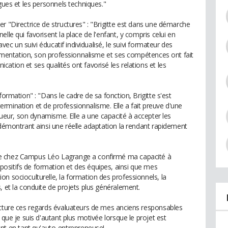
gues et les personnels techniques."
r "Directrice de structures" : "Brigitte est dans une démarche
lle qui favorisent la place de l'enfant, y compris celui en
avec un suivi éducatif individualisé, le suivi formateur des
érimentation, son professionnalisme et ses compétences ont fait
ation et ses qualités ont favorisé les relations et les
formation" : "Dans le cadre de sa fonction, Brigitte s'est
rmination et de professionnalisme. Elle a fait preuve d'une
igueur, son dynamisme. Elle a une capacité à accepter les
 démontrant ainsi une réelle adaptation la rendant rapidement
le chez Campus Léo Lagrange a confirmé ma capacité à
ositifs de formation et des équipes, ainsi que mes
n socioculturelle, la formation des professionnels, la
, et la conduite de projets plus généralement.
ecture ces regards évaluateurs de mes anciens responsables
 que je suis d'autant plus motivée lorsque le projet est
 en tant qu'auto-entrepreneuse!