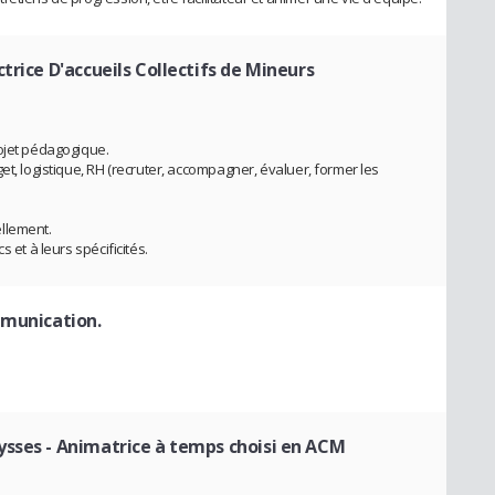
ctrice D'accueils Collectifs de Mineurs
ojet pédagogique.
et, logistique, RH (recruter, accompagner, évaluer, former les
llement.
 et à leurs spécificités.
mmunication.
ysses
- Animatrice à temps choisi en ACM