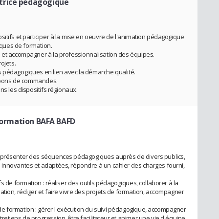
trice pédagogique
sitifs et participer à la mise en oeuvre de l'animation pédagogique
tiques de formation.
s et accompagner à la professionnalisation des équipes.
ojets.
s pédagogiques en lien avec la démarche qualité.
es bons de commandes.
ns les dispositifs régionaux.
 formation BAFA BAFD
t présenter des séquences pédagogiques auprès de divers publics,
 innovantes et adaptées, répondre à un cahier des charges fourni,
s de formation : réaliser des outils pédagogiques, collaborer à la
ation, rédiger et faire vivre des projets de formation, accompagner
e formation : gérer l'exécution du suivi pédagogique, accompagner
etiens de progression, être facilitateur et animer une vie d'équipe.