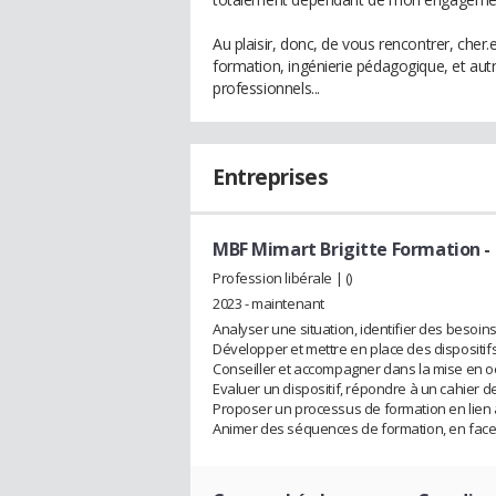
Au plaisir, donc, de vous rencontrer, cher.e
formation, ingénierie pédagogique, et au
professionnels...
Entreprises
MBF Mimart Brigitte Formation
-
Profession libérale | ()
2023 - maintenant
Analyser une situation, identifier des besoin
Développer et mettre en place des dispositifs
Conseiller et accompagner dans la mise en oe
Evaluer un dispositif, répondre à un cahier d
Proposer un processus de formation en lien a
Animer des séquences de formation, en face 