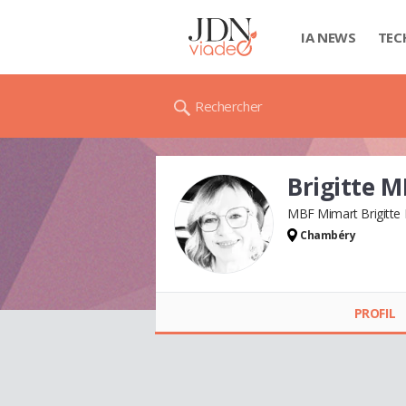
IA NEWS
TEC
Rechercher
Brigitte 
MBF Mimart Brigitte
Chambéry
Brigitte MIMART
PROFIL