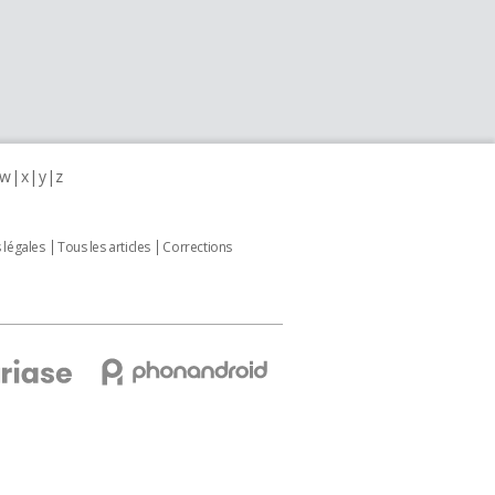
w
x
y
z
 légales
Tous les articles
Corrections