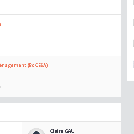
e
énagement (Ex CESA)
t
Claire GAU