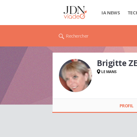
IA NEWS
TEC
Rechercher
Brigitte 
LE MANS
Brigitte ZERREN
PROFIL