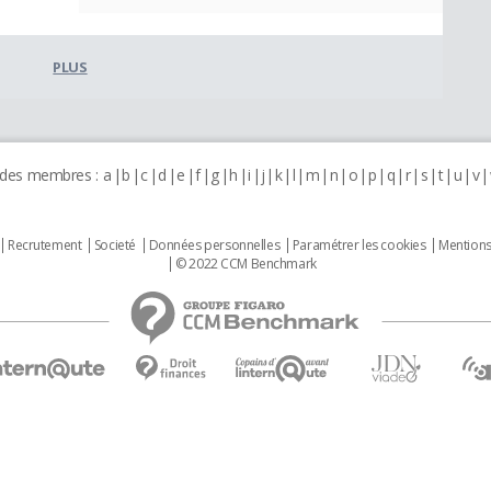
PLUS
 des membres :
a
b
c
d
e
f
g
h
i
j
k
l
m
n
o
p
q
r
s
t
u
v
Recrutement
Societé
Données personnelles
Paramétrer les cookies
Mentions
© 2022 CCM Benchmark