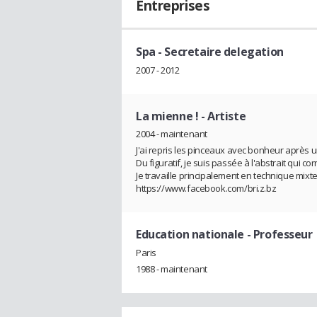
Entreprises
Spa
- Secretaire delegation
2007 - 2012
La mienne !
- Artiste
2004 - maintenant
J'ai repris les pinceaux avec bonheur après 
Du figuratif, je suis passée à l'abstrait qui co
Je travaille principalement en technique mixte 
https://www.facebook.com/bri.z.bz
Education nationale
- Professeur
Paris
1988 - maintenant