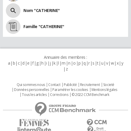
Nom "CATHERINE"
Famille "CATHERINE"
Annuaire des membres :
a
b
c
d
e
f
g
h
i
j
k
l
m
n
o
p
q
r
s
t
u
v
w
x
y
z
Qui sommes nous
Contact
Publicité
Recrutement
Societé
Données personnelles
Paramétrer les cookies
Mentions légales
Tous les articles
Corrections
© 2022 CCM Benchmark