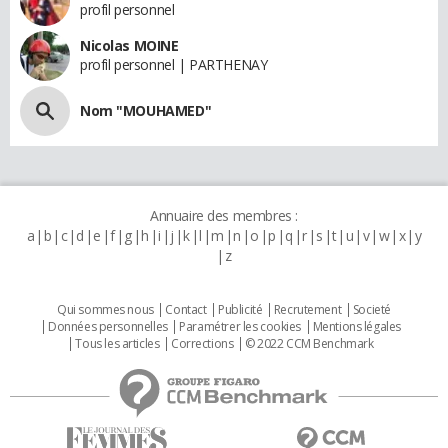
profil personnel
Nicolas MOINE
profil personnel | PARTHENAY
Nom "MOUHAMED"
Annuaire des membres :
a
b
c
d
e
f
g
h
i
j
k
l
m
n
o
p
q
r
s
t
u
v
w
x
y
z
Qui sommes nous
Contact
Publicité
Recrutement
Societé
Données personnelles
Paramétrer les cookies
Mentions légales
Tous les articles
Corrections
© 2022 CCM Benchmark