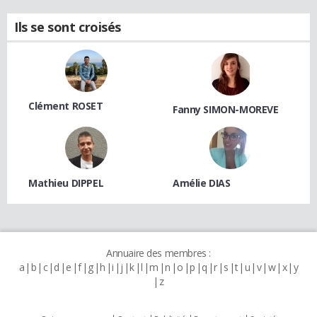
Ils se sont croisés
Clément ROSET
Fanny SIMON-MOREVE
Mathieu DIPPEL
Amélie DIAS
Annuaire des membres :
a
b
c
d
e
f
g
h
i
j
k
l
m
n
o
p
q
r
s
t
u
v
w
x
y
z