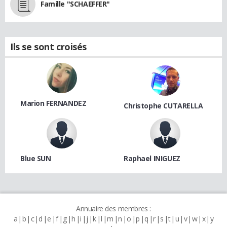
Famille "SCHAEFFER"
Ils se sont croisés
Marion FERNANDEZ
Christophe CUTARELLA
Blue SUN
Raphael INIGUEZ
Annuaire des membres :
a
b
c
d
e
f
g
h
i
j
k
l
m
n
o
p
q
r
s
t
u
v
w
x
y