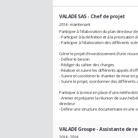
VALADE SAS
- Chef de projet
2014 - maintenant
Participer à l'élaboration du plan directeur de 
- Participer à la définition et à la priorisation 
- Participer à l'élaboration des différents scé
Gérer le projet d'investissement d'une nouvel
- Définir le besoin
- Rédiger du cahier des charges
- Réaliser et suivre les différents appels d'of
- Suivre et coordoner le chantier de mise en 
- Suivre le projet, coordonner des différents 
Participer à la mise en place d'une méthodolo
- Animer et préparer la réunion de suivi heb
directeur
- Définir une structure documentaire et une o
VALADE Groupe
- Assistante de r
2014 - 2014