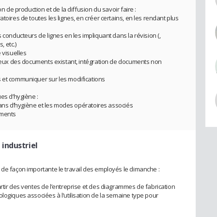
on de production et de la diffusion du savoir faire :
toires de toutes les lignes, en créer certains, en les rendant plus
 conducteurs de lignes en les impliquant dans la révision (,
 etc.)
 visuelles
 lieux des documents existant, intégration de documents non
s et communiquer sur les modifications
ues d’hygiène :
 plans d’hygiène et les modes opératoires associés
uments
 industriel
 de façon importante le travail des employés le dimanche :
rtir des ventes de l’entreprise et des diagrammes de fabrication
logiques associées à l’utilisation de la semaine type pour