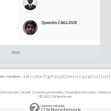
Quentin CAILLOUX
PLUS
 des membres :
a
b
c
d
e
f
g
h
i
j
k
l
m
n
o
p
q
r
s
t
u
v
Recrutement
Societé
Données personnelles
Paramétrer les cookies
Mentions
© 2022 CCM Benchmark