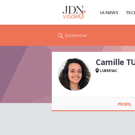
IA NEWS
TEC
Rechercher
Camille 
LUBERSAC
Camille TURON
PROFIL