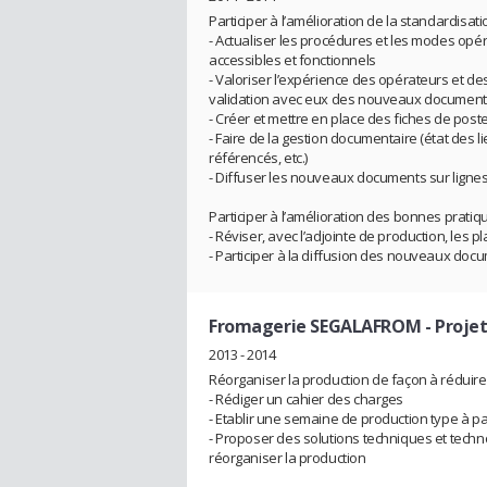
Participer à l’amélioration de la standardisati
- Actualiser les procédures et les modes opéra
accessibles et fonctionnels
- Valoriser l’expérience des opérateurs et des
validation avec eux des nouveaux documents,
- Créer et mettre en place des fiches de poste
- Faire de la gestion documentaire (état des
référencés, etc.)
- Diffuser les nouveaux documents sur ligne
Participer à l’amélioration des bonnes pratiq
- Réviser, avec l’adjointe de production, les
- Participer à la diffusion des nouveaux doc
Fromagerie SEGALAFROM
- Projet
2013 - 2014
Réorganiser la production de façon à réduire
- Rédiger un cahier des charges
- Etablir une semaine de production type à pa
- Proposer des solutions techniques et techno
réorganiser la production