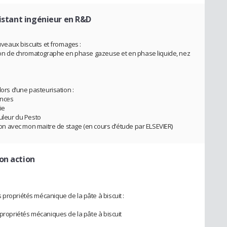
istant ingénieur en R&D
ouveaux biscuits et fromages :
ation de chromatographe en phase gazeuse et en phase liquide, nez
lors d’une pasteurisation :
ences
ie
ouleur du Pesto
ation avec mon maitre de stage (en cours d’étude par ELSEVIER)
ion action
 propriétés mécanique de la pâte à biscuit :
 propriétés mécaniques de la pâte à biscuit