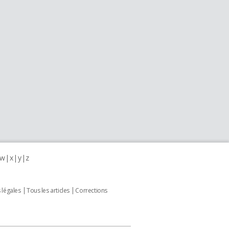
w
x
y
z
 légales
Tous les articles
Corrections