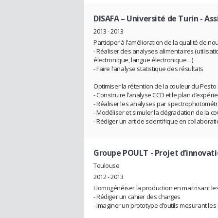
DISAFA – Université de Turin
- Ass
2013 - 2013
Participer à l’amélioration de la qualité de n
- Réaliser des analyses alimentaires (utilis
électronique, langue électronique…)
- Faire l’analyse statistique des résultats
Optimiser la rétention de la couleur du Pesto 
- Construire l’analyse CCD et le plan d’expéri
- Réaliser les analyses par spectrophotométr
- Modéliser et simuler la dégradation de la c
- Rédiger un article scientifique en collabor
Groupe POULT
- Projet d’innovat
Toulouse
2012 - 2013
Homogénéiser la production en maitrisant les
- Rédiger un cahier des charges
- Imaginer un prototype d’outils mesurant les