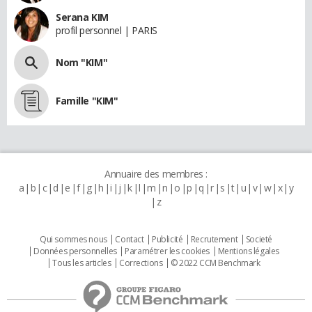
Serana KIM
profil personnel | PARIS
Nom "KIM"
Famille "KIM"
Annuaire des membres :
a
b
c
d
e
f
g
h
i
j
k
l
m
n
o
p
q
r
s
t
u
v
w
x
y
z
Qui sommes nous
Contact
Publicité
Recrutement
Societé
Données personnelles
Paramétrer les cookies
Mentions légales
Tous les articles
Corrections
© 2022 CCM Benchmark