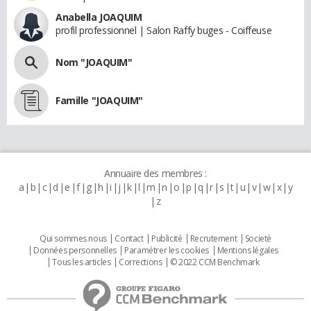
Anabella JOAQUIM
profil professionnel | Salon Raffy buges - Coiffeuse
Nom "JOAQUIM"
Famille "JOAQUIM"
Annuaire des membres :
a
b
c
d
e
f
g
h
i
j
k
l
m
n
o
p
q
r
s
t
u
v
w
x
y
z
Qui sommes nous
Contact
Publicité
Recrutement
Societé
Données personnelles
Paramétrer les cookies
Mentions légales
Tous les articles
Corrections
© 2022 CCM Benchmark