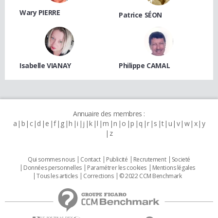
Wary PIERRE
Patrice SÉON
Isabelle VIANAY
Philippe CAMAL
Annuaire des membres :
a
b
c
d
e
f
g
h
i
j
k
l
m
n
o
p
q
r
s
t
u
v
w
x
y
z
Qui sommes nous
Contact
Publicité
Recrutement
Societé
Données personnelles
Paramétrer les cookies
Mentions légales
Tous les articles
Corrections
© 2022 CCM Benchmark