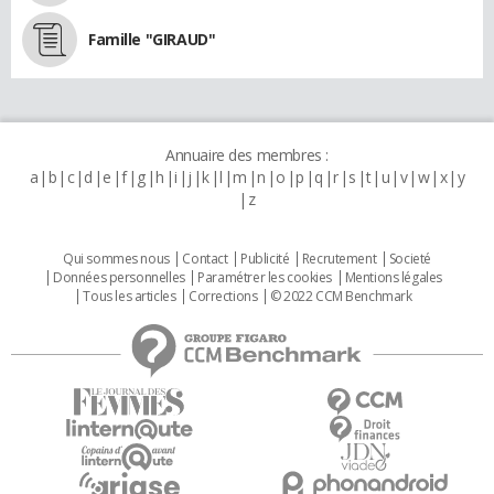
Famille "GIRAUD"
Annuaire des membres :
a
b
c
d
e
f
g
h
i
j
k
l
m
n
o
p
q
r
s
t
u
v
w
x
y
z
Qui sommes nous
Contact
Publicité
Recrutement
Societé
Données personnelles
Paramétrer les cookies
Mentions légales
Tous les articles
Corrections
© 2022 CCM Benchmark