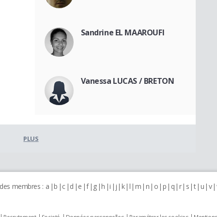
Sandrine EL MAAROUFI
Vanessa LUCAS / BRETON
PLUS
 des membres :
a
b
c
d
e
f
g
h
i
j
k
l
m
n
o
p
q
r
s
t
u
v