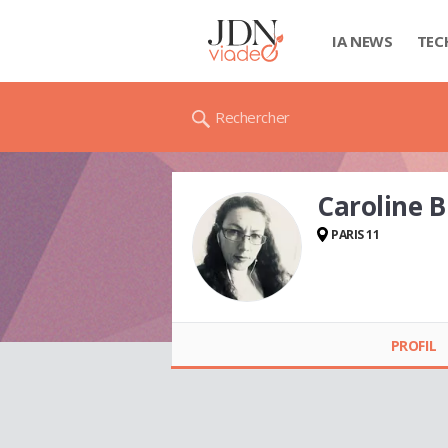
IA NEWS
TEC
Rechercher
Caroline 
PARIS 11
Caroline BLAZY
PROFIL