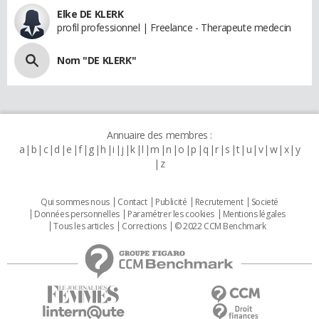
Elke DE KLERK
profil professionnel | Freelance - Therapeute medecin
Nom "DE KLERK"
Annuaire des membres :
a
b
c
d
e
f
g
h
i
j
k
l
m
n
o
p
q
r
s
t
u
v
w
x
y
z
Qui sommes nous
Contact
Publicité
Recrutement
Societé
Données personnelles
Paramétrer les cookies
Mentions légales
Tous les articles
Corrections
© 2022 CCM Benchmark