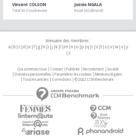
Vincent COLSON
Josnie NGALA
Total SA (Courbevoie)
Roset SAS (Briord)
Annuaire des membres :
a
b
c
d
e
f
g
h
i
j
k
l
m
n
o
p
q
r
s
t
u
v
w
x
y
z
Qui sommes nous
Contact
Publicité
Recrutement
Societé
Données personnelles
Paramétrer les cookies
Mentions légales
Tous les articles
Corrections
© 2022 CCM Benchmark