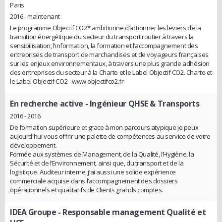
Paris
2016 - maintenant
Le programme Objectif CO2* ambitionne d’actionner les leviers de la
transition énergétique du secteur du transport routier à travers la
sensibilisation, l’information, la formation et l’accompagnement des
entreprises de transport de marchandises et de voyageurs françaises
sur les enjeux environnementaux, à travers une plus grande adhésion
des entreprises du secteur à la Charte et le Label Objectif CO2. Charte et
le Label Objectif CO2 - www.objectifco2.fr
En recherche active
- Ingénieur QHSE & Transports
2016 - 2016
De formation supérieure et grace à mon parcours atypique je peux
aujourd'hui vous offrir une palette de compétences au service de votre
développement.
Formée aux systèmes de Management, de la Qualité, l’Hygiène, la
Sécurité et de l’Environnement, ainsi que, du transport et de la
logistique. Auditeur interne, j’ai aussi une solide expérience
commerciale acquise dans l’accompagnement des dossiers
opérationnels et qualitatifs de Clients grands comptes.
IDEA Groupe
- Responsable management Qualité et