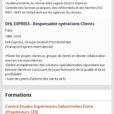
•Auditeur interne du réseau Messagerie Ducros Express:
Contrôle des bonnes pratiques, des référentiels et des Normes ISO
9001, 14001 et Certipharm sur les agences du réseau.
DHL EXPRESS
- Responsable opérations Clients
Paris
1984 - 2010
DHL Express, Groupe Deutsch Post World Net
(Transport Express International)
•Piloter les projets clients ou groupe de clients en étroite collaboration
avec les services internes
•Définir et implémenter des solutions opérationnelles répondant aux
besoins clients en s’assurant de la performance, de la qualité et de la
profitabilité
• Suivi des plans d’actions des clients clefs
Formations
Centre Etudes Supérieures Industrielles Ecole
d'Ingénieurs CESI