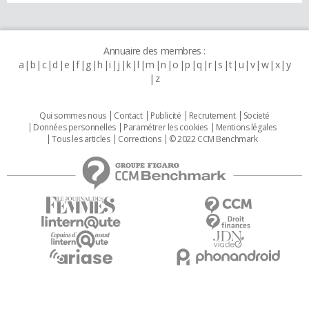
Annuaire des membres :
a
b
c
d
e
f
g
h
i
j
k
l
m
n
o
p
q
r
s
t
u
v
w
x
y
z
Qui sommes nous
Contact
Publicité
Recrutement
Societé
Données personnelles
Paramétrer les cookies
Mentions légales
Tous les articles
Corrections
© 2022 CCM Benchmark