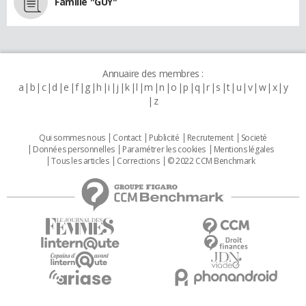
Famille "GUY"
Annuaire des membres :
a
b
c
d
e
f
g
h
i
j
k
l
m
n
o
p
q
r
s
t
u
v
w
x
y
z
Qui sommes nous
Contact
Publicité
Recrutement
Societé
Données personnelles
Paramétrer les cookies
Mentions légales
Tous les articles
Corrections
© 2022 CCM Benchmark