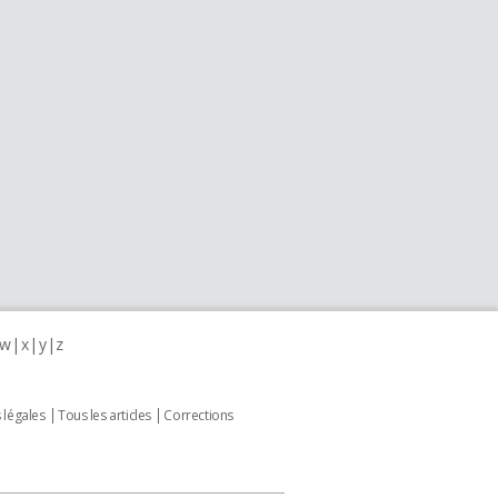
w
x
y
z
 légales
Tous les articles
Corrections