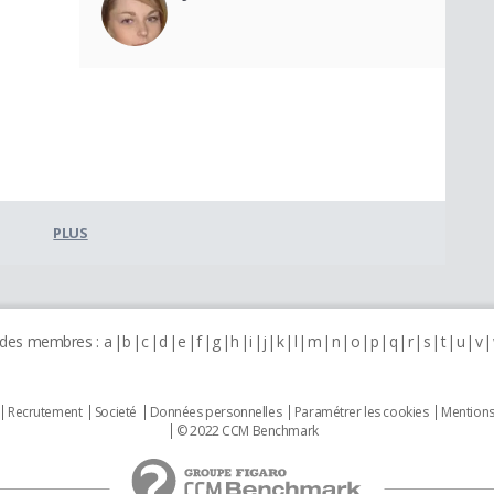
PLUS
 des membres :
a
b
c
d
e
f
g
h
i
j
k
l
m
n
o
p
q
r
s
t
u
v
Recrutement
Societé
Données personnelles
Paramétrer les cookies
Mentions
© 2022 CCM Benchmark