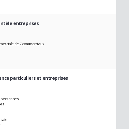
r
entèle entreprises
merciale de 7 commerciaux
ence particuliers et entreprises
6 personnes
ses
ncaire
r