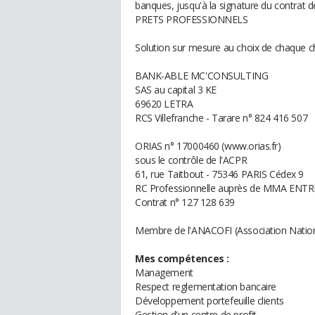
banques, jusqu'à la signature du contrat d
PRETS PROFESSIONNELS
Solution sur mesure au choix de chaque ch
BANK-ABLE MC'CONSULTING
SAS au capital 3 KE
69620 LETRA
RCS Villefranche - Tarare n° 824 416 507
ORIAS n° 17000460 (www.orias.fr)
sous le contrôle de l'ACPR
61, rue Taitbout - 75346 PARIS Cédex 9
RC Professionnelle auprès de MMA ENT
Contrat n° 127 128 639
Membre de l'ANACOFI (Association Nationa
Mes compétences :
Management
Respect reglementation bancaire
Développement portefeuille clients
Gestion d'un centre de profit