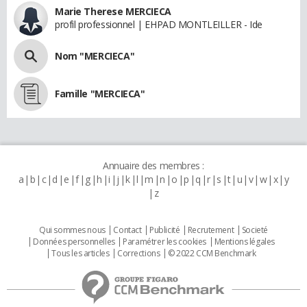
Marie Therese MERCIECA
profil professionnel | EHPAD MONTLEILLER - Ide
Nom "MERCIECA"
Famille "MERCIECA"
Annuaire des membres :
a
b
c
d
e
f
g
h
i
j
k
l
m
n
o
p
q
r
s
t
u
v
w
x
y
z
Qui sommes nous
Contact
Publicité
Recrutement
Societé
Données personnelles
Paramétrer les cookies
Mentions légales
Tous les articles
Corrections
© 2022 CCM Benchmark