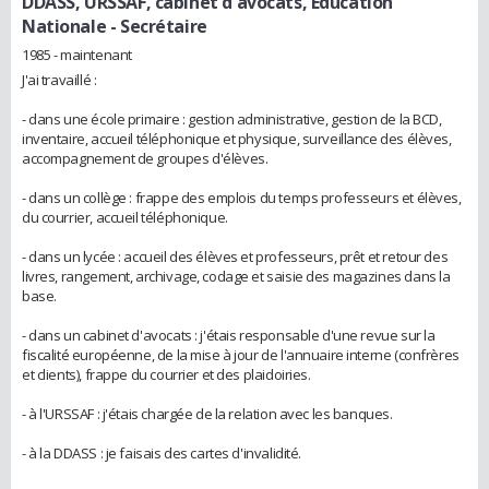
DDASS, URSSAF, cabinet d'avocats, Education
Nationale
- Secrétaire
1985 - maintenant
J'ai travaillé :
- dans une école primaire : gestion administrative, gestion de la BCD,
inventaire, accueil téléphonique et physique, surveillance des élèves,
accompagnement de groupes d'élèves.
- dans un collège : frappe des emplois du temps professeurs et élèves,
du courrier, accueil téléphonique.
- dans un lycée : accueil des élèves et professeurs, prêt et retour des
livres, rangement, archivage, codage et saisie des magazines dans la
base.
- dans un cabinet d'avocats : j'étais responsable d'une revue sur la
fiscalité européenne, de la mise à jour de l'annuaire interne (confrères
et clients), frappe du courrier et des plaidoiries.
- à l'URSSAF : j'étais chargée de la relation avec les banques.
- à la DDASS : je faisais des cartes d'invalidité.