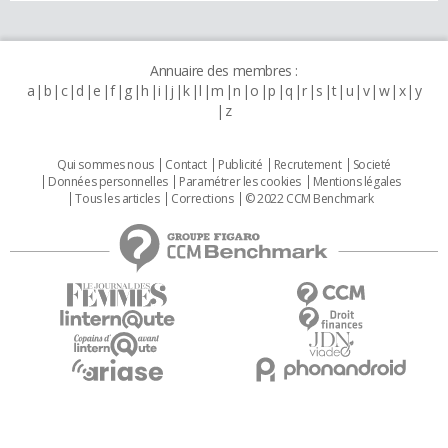
Annuaire des membres :
a
b
c
d
e
f
g
h
i
j
k
l
m
n
o
p
q
r
s
t
u
v
w
x
y
z
Qui sommes nous
Contact
Publicité
Recrutement
Societé
Données personnelles
Paramétrer les cookies
Mentions légales
Tous les articles
Corrections
© 2022 CCM Benchmark