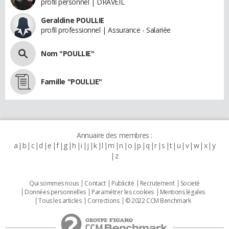
profil personnel | DRAVEIL
Geraldine POULLIE
profil professionnel | Assurance - Salariée
Nom "POULLIE"
Famille "POULLIE"
Annuaire des membres :
a
b
c
d
e
f
g
h
i
j
k
l
m
n
o
p
q
r
s
t
u
v
w
x
y
z
Qui sommes nous
Contact
Publicité
Recrutement
Societé
Données personnelles
Paramétrer les cookies
Mentions légales
Tous les articles
Corrections
© 2022 CCM Benchmark