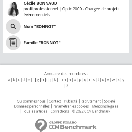
Cécile BONNAUD
profil professionnel | Optic 2000 - Chargée de projets
événementiels
Nom "BONNOT"
Famille "BONNOT"
Annuaire des membres :
a
b
c
d
e
f
g
h
i
j
k
l
m
n
o
p
q
r
s
t
u
v
w
x
y
z
Qui sommes nous
Contact
Publicité
Recrutement
Societé
Données personnelles
Paramétrer les cookies
Mentions légales
Tous les articles
Corrections
© 2022 CCM Benchmark