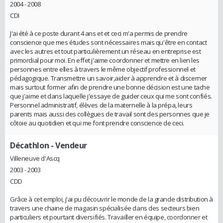
2004 - 2008
CDI
J'ai été à ce poste durant 4 ans et et ceci m'a permis de prendre
conscience que mes études sont nécessaires mais qu'être en contact
avec les autres et tout particulièrement un réseau en entreprise est
primordial pour moi. En effet j'aime coordonner et mettre en lien les
personnes entre elles à travers le même objectif professionnel et
pédagogique. Transmettre un savoir,aider à apprendre et à discerner
mais surtout former afin de prendre une bonne décision est une tache
que j'aime et dans laquelle j'essaye de guider ceux qui me sont confiés.
Personnel administratif, élèves de la maternelle à la prépa, leurs
parents mais aussi des collègues de travail sont des personnes que je
côtoie au quotidien et qui me font prendre conscience de ceci.
Décathlon
- Vendeur
Villeneuve d'Ascq
2003 - 2003
CDD
Grâce à cet emploi, j'ai pu découvrir le monde de la grande distribution à
travers une chaine de magasin spécialisée dans des secteurs bien
particuliers et pourtant diversifiés. Travailler en équipe, coordonner et