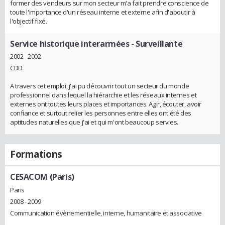
former des vendeurs sur mon secteur m'a fait prendre conscience de
toute l'importance d'un réseau interne et externe afin d'aboutir à
l'objectif fixé.
Service historique interarmées
- Surveillante
2002 - 2002
CDD
A travers cet emploi, j'ai pu découvrir tout un secteur du monde
professionnel dans lequel la hiérarchie et les réseaux internes et
externes ont toutes leurs places et importances. Agir, écouter, avoir
confiance et surtout relier les personnes entre elles ont été des
aptitudes naturelles que j'ai et qui m'ont beaucoup servies.
Formations
CESACOM (Paris)
Paris
2008 - 2009
Communication évènementielle, interne, humanitaire et associative