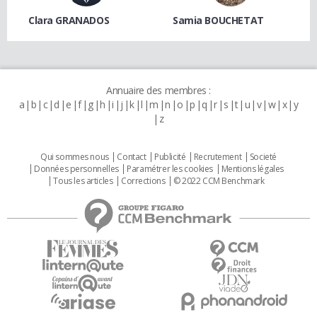
Clara GRANADOS
Samia BOUCHETAT
Annuaire des membres :
a
b
c
d
e
f
g
h
i
j
k
l
m
n
o
p
q
r
s
t
u
v
w
x
y
z
Qui sommes nous
Contact
Publicité
Recrutement
Societé
Données personnelles
Paramétrer les cookies
Mentions légales
Tous les articles
Corrections
© 2022 CCM Benchmark