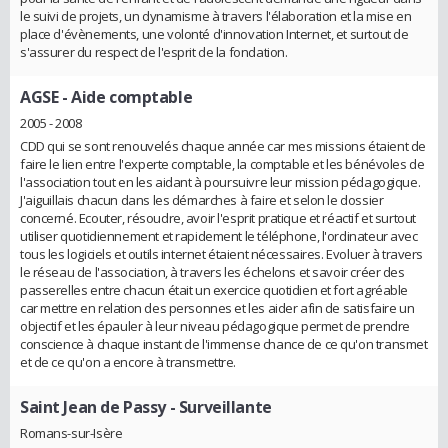
le suivi de projets, un dynamisme à travers l'élaboration et la mise en
place d'évènements, une volonté d'innovation Internet, et surtout de
s'assurer du respect de l'esprit de la fondation.
AGSE
- Aide comptable
2005 - 2008
CDD qui se sont renouvelés chaque année car mes missions étaient de
faire le lien entre l'experte comptable, la comptable et les bénévoles de
l'association tout en les aidant à poursuivre leur mission pédagogique.
J'aiguillais chacun dans les démarches à faire et selon le dossier
concerné. Ecouter, résoudre, avoir l'esprit pratique et réactif et surtout
utiliser quotidiennement et rapidement le téléphone, l'ordinateur avec
tous les logiciels et outils internet étaient nécessaires. Evoluer à travers
le réseau de l'association, à travers les échelons et savoir créer des
passerelles entre chacun était un exercice quotidien et fort agréable
car mettre en relation des personnes et les aider afin de satisfaire un
objectif et les épauler à leur niveau pédagogique permet de prendre
conscience à chaque instant de l'immense chance de ce qu'on transmet
et de ce qu'on a encore à transmettre.
Saint Jean de Passy
- Surveillante
Romans-sur-Isère