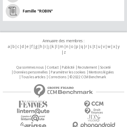
Famille "ROBIN"
Annuaire des membres :
a
b
c
d
e
f
g
h
i
j
k
l
m
n
o
p
q
r
s
t
u
v
w
x
y
z
Qui sommes nous
Contact
Publicité
Recrutement
Societé
Données personnelles
Paramétrer les cookies
Mentions légales
Tous les articles
Corrections
© 2022 CCM Benchmark