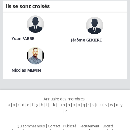
Ils se sont croisés
Yoan FABRE
Jérôme GEKIERE
Nicolas MEMIN
Annuaire des membres :
a
b
c
d
e
f
g
h
i
j
k
l
m
n
o
p
q
r
s
t
u
v
w
x
y
z
Qui sommes nous
Contact
Publicité
Recrutement
Societé