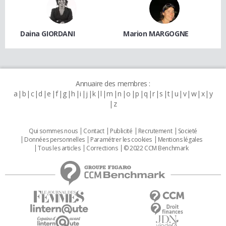
Daina GIORDANI
Marion MARGOGNE
Annuaire des membres :
a
b
c
d
e
f
g
h
i
j
k
l
m
n
o
p
q
r
s
t
u
v
w
x
y
z
Qui sommes nous
Contact
Publicité
Recrutement
Societé
Données personnelles
Paramétrer les cookies
Mentions légales
Tous les articles
Corrections
© 2022 CCM Benchmark