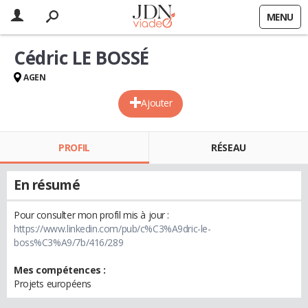
MENU
Cédric LE BOSSÉ
AGEN
Ajouter
PROFIL
RÉSEAU
En résumé
Pour consulter mon profil mis à jour :
https://www.linkedin.com/pub/c%C3%A9dric-le-
boss%C3%A9/7b/416/289
Mes compétences :
Projets européens