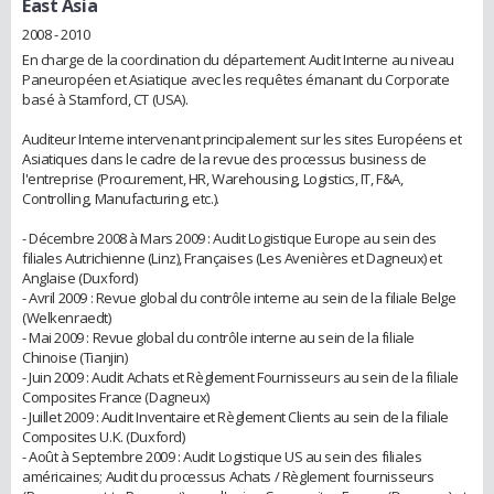
East Asia
2008 - 2010
En charge de la coordination du département Audit Interne au niveau
Paneuropéen et Asiatique avec les requêtes émanant du Corporate
basé à Stamford, CT (USA).
Auditeur Interne intervenant principalement sur les sites Européens et
Asiatiques dans le cadre de la revue des processus business de
l'entreprise (Procurement, HR, Warehousing, Logistics, IT, F&A,
Controlling, Manufacturing, etc.).
- Décembre 2008 à Mars 2009 : Audit Logistique Europe au sein des
filiales Autrichienne (Linz), Françaises (Les Avenières et Dagneux) et
Anglaise (Duxford)
- Avril 2009 : Revue global du contrôle interne au sein de la filiale Belge
(Welkenraedt)
- Mai 2009 : Revue global du contrôle interne au sein de la filiale
Chinoise (Tianjin)
- Juin 2009 : Audit Achats et Règlement Fournisseurs au sein de la filiale
Composites France (Dagneux)
- Juillet 2009 : Audit Inventaire et Règlement Clients au sein de la filiale
Composites U.K. (Duxford)
- Août à Septembre 2009 : Audit Logistique US au sein des filiales
américaines; Audit du processus Achats / Règlement fournisseurs