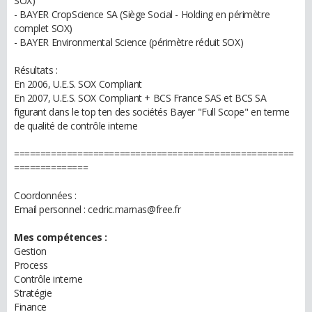
SOX)
- BAYER CropScience SA (Siège Social - Holding en périmètre
complet SOX)
- BAYER Environmental Science (périmètre réduit SOX)
Résultats :
En 2006, U.E.S. SOX Compliant
En 2007, U.E.S. SOX Compliant + BCS France SAS et BCS SA
figurant dans le top ten des sociétés Bayer "Full Scope" en terme
de qualité de contrôle interne
=====================================================
==============
Coordonnées :
Email personnel : cedric.marnas@free.fr
Mes compétences :
Gestion
Process
Contrôle interne
Stratégie
Finance