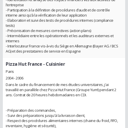
l’entreprise
- Participation à la définition de procédures d’audit et de contrôle
interne ainsi qu’à la vérification de leur application
- Elaboration et suivi des tests de procédures internes (compliance
tests)
- Préconisation de mesures correctives (action plans)
- Intermédiaire entre les opérationnels et les auditeurs externes et
internes
- Interlocuteur France vis-à-vis du Siège en Allemagne (Bayer AG / BCS
AG) et des prestataires de service en Espagne
Pizza Hut France
- Cuisinier
Paris
2004 - 2006
Dans le cadre du financement de mes études universitaires, j'ai
travaillé en parallèle chez Pizza Hut France (Groupe Yum!) pendant 2
ans. Contrat de 20 heures hebdomadaires en CDI.
- Préparation des commandes,
- Suivi des préparations jusqu'à la livraison client,
- Respect des procédures alimentaires internes (chaine du froid, FIFO,
inventaire, hygiène et sécurité),