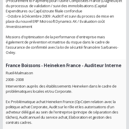
(Procurement to Payment) pour l'usine Composites France (Dagneux) et
du processus de validation / suivi des immobilisations (Capital
Expenditures ou CapEx) toute filiale confondue
- Octobre à Décembre 2009 : Audit IT et suivi du process de mise en
place du nouvel ERP Microsoft Dynamics AX / Evaluation coût
/investissement
Missions d'optimisation de la performance d'entreprise mais
également de prévention et maitrise du risque dans le cadre de
l'assurance de confirmité avec la loi de sécurité financière Sarbanes-
Oxley.
France Boissons - Heineken France
- Auditeur Interne
Rueil-Malmaison
2008 - 2008
Intervention auprès des établissements Heineken dans le cadre de
problématiques locales et/ou Corporate.
Ex: Problématique achat Heineken France (OpCo)en relation avec la
politique achat Corporate, Audit sur le rôle et les autorisations d'un
acheteur délégué au sein de l'entreprise (principe de séparation des
tâches), Audit annuel du service achat, Elaboration et gestion des
contrats cadres.