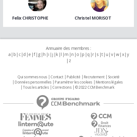
Felix CHRISTOPHE
Christel MORISOT
Annuaire des membres :
a
b
c
d
e
f
g
h
i
j
k
l
m
n
o
p
q
r
s
t
u
v
w
x
y
z
Qui sommes nous
Contact
Publicité
Recrutement
Societé
Données personnelles
Paramétrer les cookies
Mentions légales
Tous les articles
Corrections
© 2022 CCM Benchmark