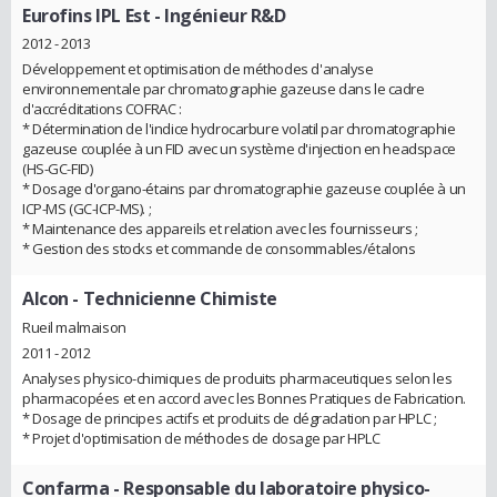
Eurofins IPL Est
- Ingénieur R&D
2012 - 2013
Développement et optimisation de méthodes d'analyse
environnementale par chromatographie gazeuse dans le cadre
d'accréditations COFRAC :
* Détermination de l'indice hydrocarbure volatil par chromatographie
gazeuse couplée à un FID avec un système d'injection en headspace
(HS-GC-FID)
* Dosage d'organo-étains par chromatographie gazeuse couplée à un
ICP-MS (GC-ICP-MS). ;
* Maintenance des appareils et relation avec les fournisseurs ;
* Gestion des stocks et commande de consommables/étalons
Alcon
- Technicienne Chimiste
Rueil malmaison
2011 - 2012
Analyses physico-chimiques de produits pharmaceutiques selon les
pharmacopées et en accord avec les Bonnes Pratiques de Fabrication.
* Dosage de principes actifs et produits de dégradation par HPLC ;
* Projet d'optimisation de méthodes de dosage par HPLC
Confarma
- Responsable du laboratoire physico-