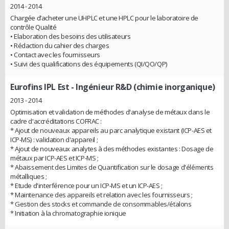
2014 - 2014
Chargée d’acheter une UHPLC et une HPLC pour le laboratoire de
contrôle Qualité
• Elaboration des besoins des utilisateurs
• Rédaction du cahier des charges
• Contact avec les fournisseurs
• Suivi des qualifications des équipements (QI/QO/QP)
Eurofins IPL Est
- Ingénieur R&D (chimie inorganique)
2013 - 2014
Optimisation et validation de méthodes d'analyse de métaux dans le
cadre d'accréditations COFRAC :
* Ajout de nouveaux appareils au parc analytique existant (ICP-AES et
ICP-MS) : validation d'appareil ;
* Ajout de nouveaux analytes à des méthodes existantes : Dosage de
métaux par ICP-AES et ICP-MS ;
* Abaissement des Limites de Quantification sur le dosage d'éléments
métalliques ;
* Etude d'interférence pour un ICP-MS et un ICP-AES ;
* Maintenance des appareils et relation avec les fournisseurs ;
* Gestion des stocks et commande de consommables/étalons
* Initiation à la chromatographie ionique