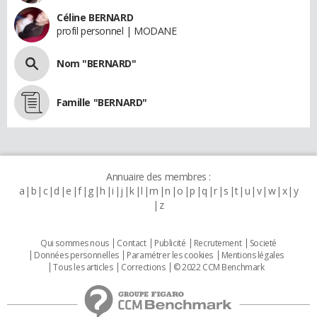
Céline BERNARD
profil personnel | MODANE
Nom "BERNARD"
Famille "BERNARD"
Annuaire des membres :
a
b
c
d
e
f
g
h
i
j
k
l
m
n
o
p
q
r
s
t
u
v
w
x
y
z
Qui sommes nous
Contact
Publicité
Recrutement
Societé
Données personnelles
Paramétrer les cookies
Mentions légales
Tous les articles
Corrections
© 2022 CCM Benchmark