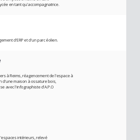
 lycée en tant qu'accompagnatrice.
ement d'ERP et d'un parc éolien.
e
liers à Reims, réagencement de l'espace à
ion d'une maison à ossature bois,
ise avec l'infographiste d'A.P.O
espaces intérieurs, relevé