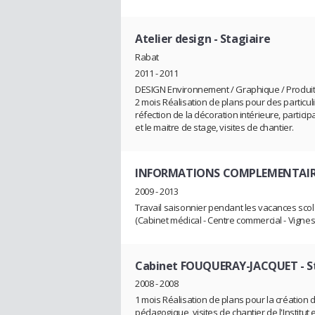
Atelier design
- Stagiaire
Rabat
2011 - 2011
DESIGN Environnement / Graphique / Produit
2 mois Réalisation de plans pour des particu
réfection de la décoration intérieure, particip
et le maitre de stage, visites de chantier.
INFORMATIONS COMPLEMENTAIR
2009 - 2013
Travail saisonnier pendant les vacances scol
(Cabinet médical - Centre commercial - Vignes
Cabinet FOUQUERAY-JACQUET
- S
2008 - 2008
1 mois Réalisation de plans pour la création d
pédagogique, visites de chantier de l'Institut 