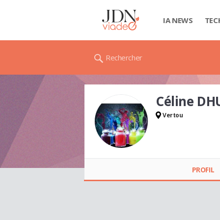
IA NEWS
TEC
Rechercher
Céline DH
Vertou
Céline DHUY
PROFIL