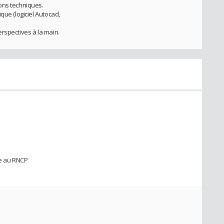
ons techniques.
que (logiciel Autocad,
rspectives à la main.
ée au RNCP