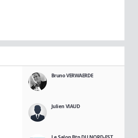
Bruno VERWAERDE
Julien VIAUD
Le Salon Btp DU NORD-EST