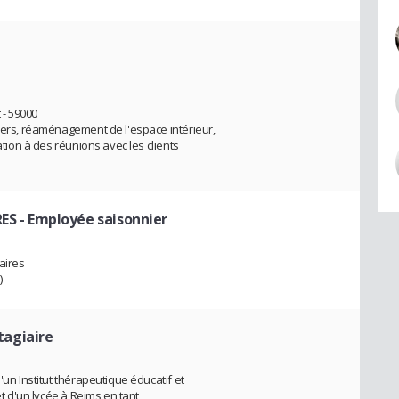
 - 59000
liers, réaménagement de l'espace intérieur,
ation à des réunions avec les clients
ES
- Employée saisonnier
aires
)
tagiaire
'un Institut thérapeutique éducatif et
et d'un lycée à Reims en tant