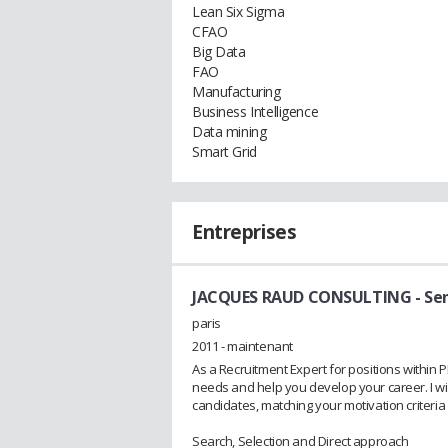
Lean Six Sigma
CFAO
Big Data
FAO
Manufacturing
Business Intelligence
Data mining
Smart Grid
Entreprises
JACQUES RAUD CONSULTING
- Se
paris
2011 - maintenant
As a Recruitment Expert for positions within
needs and help you develop your career. I wil
candidates, matching your motivation criteria w
Search, Selection and Direct approach