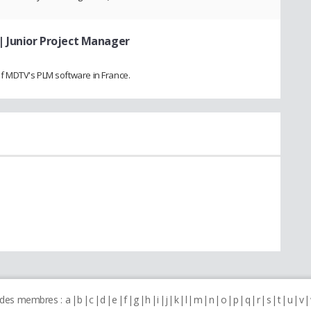
| Junior Project Manager
 MDTV's PLM software in France.
 des membres :
a
b
c
d
e
f
g
h
i
j
k
l
m
n
o
p
q
r
s
t
u
v