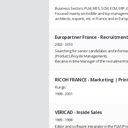
Business Sectors: PLM, MES, SCM, ECM, ERP, 
Focused mainly on middle and top managemen
architects, experts, etc. in France and in Eu
Europartner France
- Recruitmen
2002 - 2010
Searching for senior candidates and informat
(Product Lifecycle Management).
Became in time Manager of the recruitment t
RICOH FRANCE
- Marketing | Pri
Rungis
1998 - 2001
VERICAD
- Inside Sales
1995 - 1998
Editor and software integrator in the PLM (P