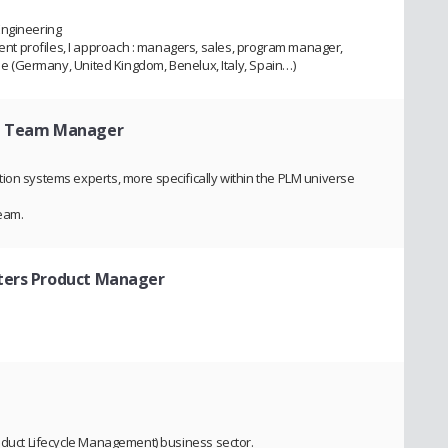
Engineering
t profiles, I approach : managers, sales, program manager,
rope (Germany, United Kingdom, Benelux, Italy, Spain…)
t Team Manager
ion systems experts, more specifically within the PLM universe
eam.
nters Product Manager
roduct Lifecycle Management) business sector.