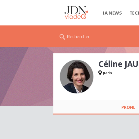
IA NEWS
TEC
Rechercher
Céline JA
paris
Céline JAUNEAU
PROFIL