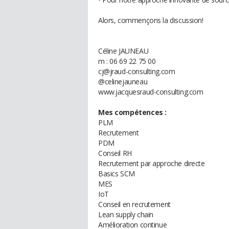
Alors, commençons la discussion!
Céline JAUNEAU
m : 06 69 22 75 00
cj@jraud-consulting.com
@celinejauneau
www.jacquesraud-consulting.com
Mes compétences :
PLM
Recrutement
PDM
Conseil RH
Recrutement par approche directe
Basics SCM
MES
IoT
Conseil en recrutement
Lean supply chain
Amélioration continue