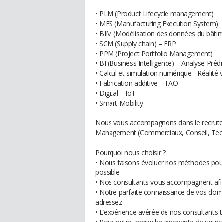
• PLM (Product Lifecycle management)
• MES (Manufacturing Execution System)
• BIM (Modélisation des données du bâti
• SCM (Supply chain) – ERP
• PPM (Project Portfolio Management)
• BI (Business Intelligence) – Analyse Prédi
• Calcul et simulation numérique - Réalité v
• Fabrication additive – FAO
• Digital – IoT
• Smart Mobility
Nous vous accompagnons dans le recrutem
Management (Commerciaux, Conseil, Tech
Pourquoi nous choisir ?
• Nous faisons évoluer nos méthodes pour 
possible
• Nos consultants vous accompagnent afi
• Notre parfaite connaissance de vos dom
adressez
• L’expérience avérée de nos consultants 
• Pour notre approche innovante de sourc