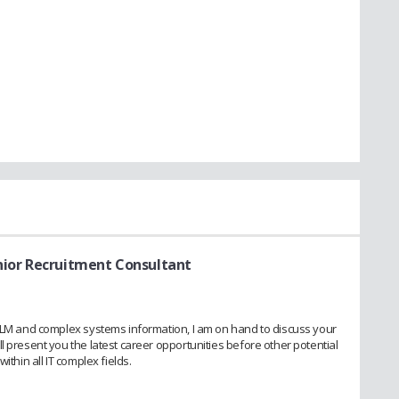
nior Recruitment Consultant
 PLM and complex systems information, I am on hand to discuss your
l present you the latest career opportunities before other potential
ithin all IT complex fields.