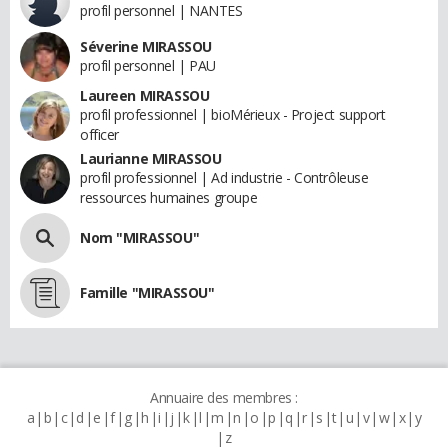
profil personnel | NANTES
Séverine MIRASSOU
profil personnel | PAU
Laureen MIRASSOU
profil professionnel | bioMérieux - Project support
officer
Laurianne MIRASSOU
profil professionnel | Ad industrie - Contrôleuse
ressources humaines groupe
Nom "MIRASSOU"
Famille "MIRASSOU"
Annuaire des membres :
a
b
c
d
e
f
g
h
i
j
k
l
m
n
o
p
q
r
s
t
u
v
w
x
y
z