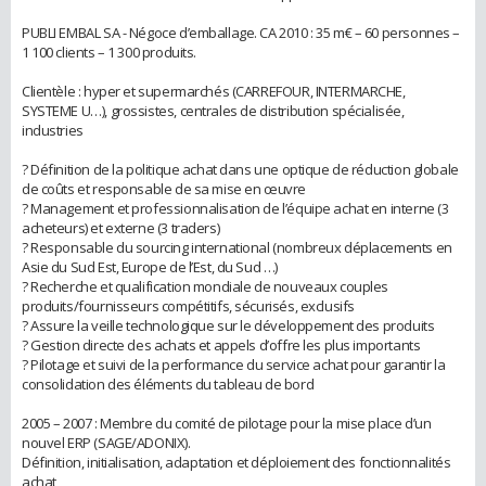
PUBLI EMBAL SA - Négoce d’emballage. CA 2010 : 35 m€ – 60 personnes –
1 100 clients – 1 300 produits.
Clientèle : hyper et supermarchés (CARREFOUR, INTERMARCHE,
SYSTEME U…), grossistes, centrales de distribution spécialisée,
industries
? Définition de la politique achat dans une optique de réduction globale
de coûts et responsable de sa mise en œuvre
? Management et professionnalisation de l’équipe achat en interne (3
acheteurs) et externe (3 traders)
? Responsable du sourcing international (nombreux déplacements en
Asie du Sud Est, Europe de l’Est, du Sud …)
? Recherche et qualification mondiale de nouveaux couples
produits/fournisseurs compétitifs, sécurisés, exclusifs
? Assure la veille technologique sur le développement des produits
? Gestion directe des achats et appels d’offre les plus importants
? Pilotage et suivi de la performance du service achat pour garantir la
consolidation des éléments du tableau de bord
2005 – 2007 : Membre du comité de pilotage pour la mise place d’un
nouvel ERP (SAGE/ADONIX).
Définition, initialisation, adaptation et déploiement des fonctionnalités
achat