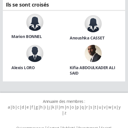
Ils se sont croisés
Marion BONNEL
Anoushka CASSET
Alexis LORO
Kifia ABDOULKADER ALI
SAID
Annuaire des membres :
a
b
c
d
e
f
g
h
i
j
k
l
m
n
o
p
q
r
s
t
u
v
w
x
y
z