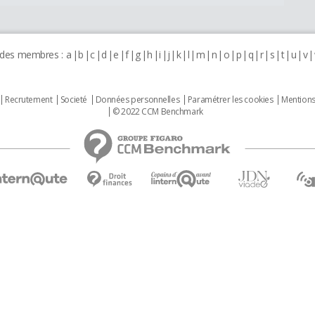
 des membres :
a
b
c
d
e
f
g
h
i
j
k
l
m
n
o
p
q
r
s
t
u
v
Recrutement
Societé
Données personnelles
Paramétrer les cookies
Mentions
© 2022 CCM Benchmark