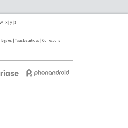
w
x
y
z
 légales
Tous les articles
Corrections