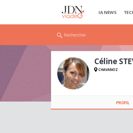
IA NEWS
TEC
Rechercher
Céline S
CHAVANOZ
Céline STEVENON
PROFIL