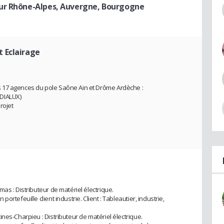
ur Rhône-Alpes, Auvergne, Bourgogne
 Eclairage
 17 agences du pole Saône Ain et Drôme Ardèche :
 DIALUX)
rojet
as : Distributeur de matériel électrique.
rtefeuille client industrie. Client : Tableautier, industrie,
nes-Charpieu : Distributeur de matériel électrique.