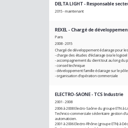
DELTA LIGHT
- Responsable secte
2015 - maintenant
REXEL
- Chargé de développement
Paris
2008 - 2015
Chargé de développement éclairage pour les
- charge des études d’éclairage (via le logiciel
- accompagnement du client tout au long du p
- conseil technique
- développement famille éclairage sur le pôle
- organisation d’opération commerciale
ELECTRO-SAONE
- TCS Industrie
2001 - 2008
2006 à 2008 Electro-Saône du groupe ETN à Lim
Technico-commerciale sédentaire gestion d’un po
automaticien.
2001 à 2006 Electro-Rhône (groupe ETN) à Déci