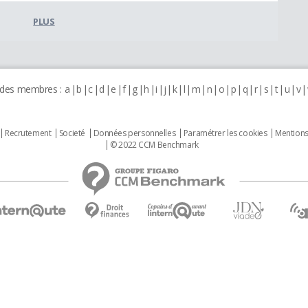
PLUS
 des membres :
a
b
c
d
e
f
g
h
i
j
k
l
m
n
o
p
q
r
s
t
u
v
Recrutement
Societé
Données personnelles
Paramétrer les cookies
Mentions
© 2022 CCM Benchmark