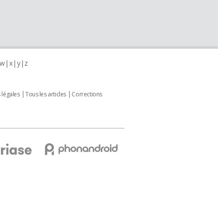
w
x
y
z
 légales
Tous les articles
Corrections