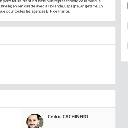
 portefeuille client industrie puis représentante de la marque
rielle) en lien directe avec la Hollande, Espagne, Angleterre. En
tique pour toutes les agences ETN de France.
Cédric CACHINERO