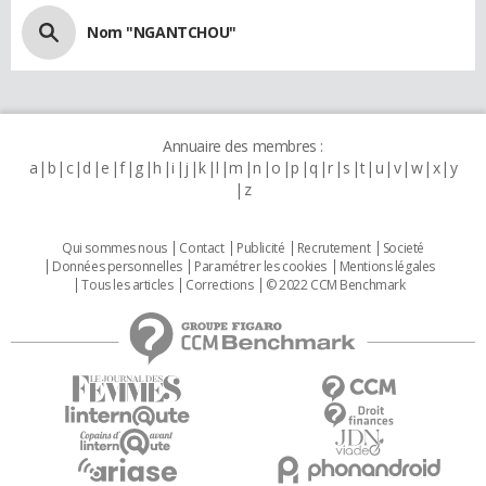
Nom "NGANTCHOU"
Annuaire des membres :
a
b
c
d
e
f
g
h
i
j
k
l
m
n
o
p
q
r
s
t
u
v
w
x
y
z
Qui sommes nous
Contact
Publicité
Recrutement
Societé
Données personnelles
Paramétrer les cookies
Mentions légales
Tous les articles
Corrections
© 2022 CCM Benchmark