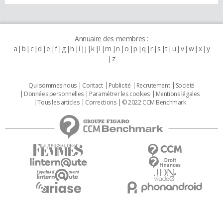
Annuaire des membres :
a
b
c
d
e
f
g
h
i
j
k
l
m
n
o
p
q
r
s
t
u
v
w
x
y
z
Qui sommes nous
Contact
Publicité
Recrutement
Societé
Données personnelles
Paramétrer les cookies
Mentions légales
Tous les articles
Corrections
© 2022 CCM Benchmark