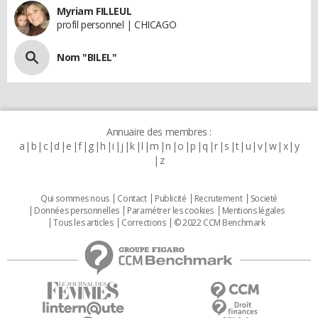
Myriam FILLEUL
profil personnel | CHICAGO
Nom "BILEL"
Annuaire des membres :
a
b
c
d
e
f
g
h
i
j
k
l
m
n
o
p
q
r
s
t
u
v
w
x
y
z
Qui sommes nous
Contact
Publicité
Recrutement
Societé
Données personnelles
Paramétrer les cookies
Mentions légales
Tous les articles
Corrections
© 2022 CCM Benchmark