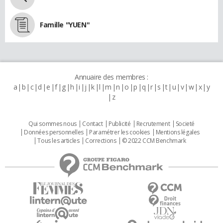
Famille "YUEN"
Annuaire des membres :
a
b
c
d
e
f
g
h
i
j
k
l
m
n
o
p
q
r
s
t
u
v
w
x
y
z
Qui sommes nous
Contact
Publicité
Recrutement
Societé
Données personnelles
Paramétrer les cookies
Mentions légales
Tous les articles
Corrections
© 2022 CCM Benchmark