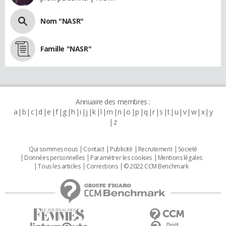
Nom "NASR"
Famille "NASR"
Annuaire des membres :
a
b
c
d
e
f
g
h
i
j
k
l
m
n
o
p
q
r
s
t
u
v
w
x
y
z
Qui sommes nous
Contact
Publicité
Recrutement
Societé
Données personnelles
Paramétrer les cookies
Mentions légales
Tous les articles
Corrections
© 2022 CCM Benchmark