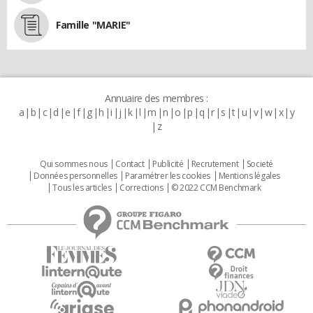
Famille "MARIE"
Annuaire des membres :
a
b
c
d
e
f
g
h
i
j
k
l
m
n
o
p
q
r
s
t
u
v
w
x
y
z
Qui sommes nous
Contact
Publicité
Recrutement
Societé
Données personnelles
Paramétrer les cookies
Mentions légales
Tous les articles
Corrections
© 2022 CCM Benchmark