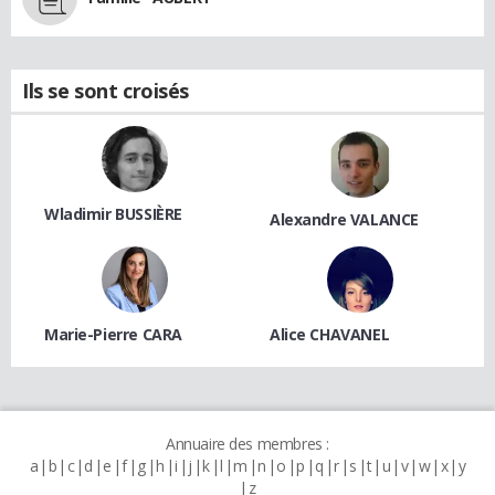
Ils se sont croisés
Wladimir BUSSIÈRE
Alexandre VALANCE
Marie-Pierre CARA
Alice CHAVANEL
Annuaire des membres :
a
b
c
d
e
f
g
h
i
j
k
l
m
n
o
p
q
r
s
t
u
v
w
x
y
z