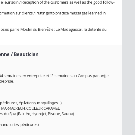
 de leur soin / Reception of the customers as well as the good follow-
mation sur clients / Putting into practice massages learned in
posés par le Moulin du Bien-Être : Le Madagascar, la détente du
enne / Beautician
(34 semaines en entreprise et 13 semaines au Campus par an) je
treprise.
édicures, épilations, maquillages...)
 DE MARRACKECH, COULEUR CARAMEL
ces du Spa (Balnéo, Hydrojet, Piscine, Sauna)
 manucuries, pédicures)