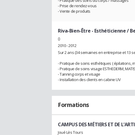
- Pratique des soins du corps / massages
- Prise de rendez-vous
- Vente de produits
Riva-Bien-Être
- Esthéticienne / B
()
2010 - 2012
Sur 2 ans (34 semaines en entreprise et 13 
- Pratique de soins esthétiques ( épilations,
- Pratique de soins visage ESTHEDERM, MATI
- Tanning corps et visage
- Installation des clients en cabine UV
Formations
CAMPUS DES MÉTIERS ET DE L’ARTI
Joué Lès Tours