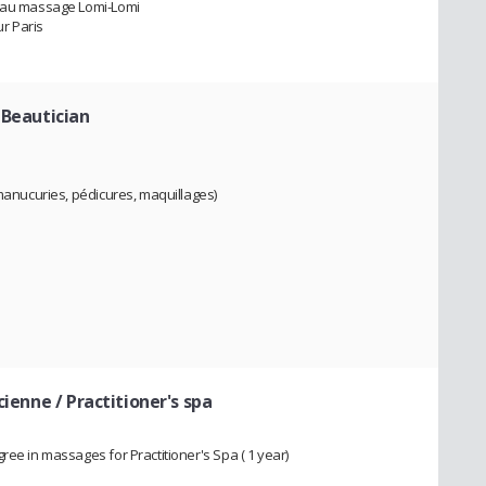
e au massage Lomi-Lomi
r Paris
 Beautician
 manucuries, pédicures, maquillages)
cienne / Practitioner's spa
ree in massages for Practitioner's Spa ( 1 year)