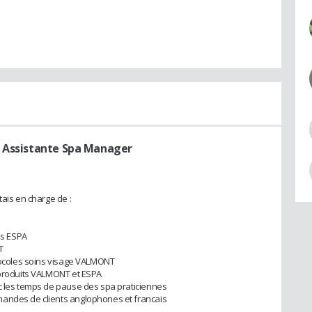
 Assistante Spa Manager
tais en charge de :
ns ESPA
T
otocoles soins visage VALMONT
s produits VALMONT et ESPA
ec les temps de pause des spa praticiennes
mandes de clients anglophones et francais