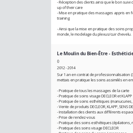
- Réception des clients ainsi que le bon suivi
up of their care
- Mise en pratique des massages appris en for
training
- Ainsi que la mise en pratique des soins pro
monde, le modelage du plexus/cuir chevelu.
Le Moulin du Bien-Être
- Esthétici
()
2012 - 2014
Sur 1 an en contrat de professionnalisation 
mettais en pratique les soins assimilés en en
- Pratique de tous les massages de la carte
- Pratique de soins visage DECLEOR et KLAPP
- Pratique de soins esthétiques (manucuries, p
- Vente de produits DECLEOR, KLAPP, SENS
- Installation des clients aux différents espa
- Prise de rendez-vous
- Pratique des soins esthétiques (épilations,
- Pratique des soins visage DECLEOR