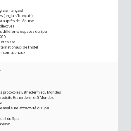
lais/français)
s (anglais/français)
vi auprès de l'équipe
ollectives
les différents espaces du Spa
2020
 et caisse
ternationaux de l'hôtel
s internationaux
r
les protocoles Esthederm et 5 Mondes
 produits Estherderm et 5 Mondes
pa
e meilleure attractivité du Spa
cueil du Spa
astase