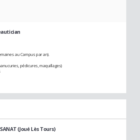
eautician
semaines au Campus par an).
 manucuries, pédicures, maquillages)
S
SANAT (Joué Lès Tours)