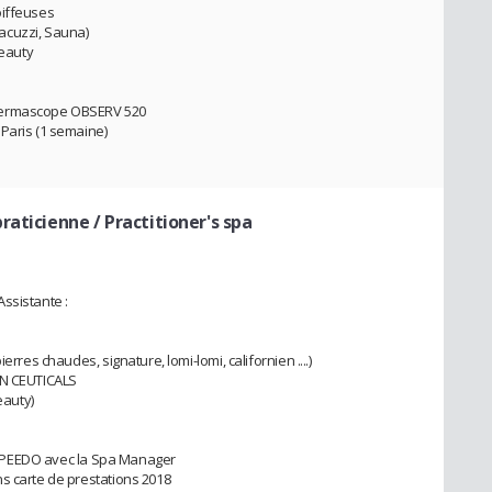
oiffeuses
(Jacuzzi, Sauna)
Beauty
 Dermascope OBSERV 520
Paris (1 semaine)
praticienne / Practitioner's spa
ssistante :
erres chaudes, signature, lomi-lomi, californien ....)
IN CEUTICALS
eauty)
té SPEEDO avec la Spa Manager
s carte de prestations 2018