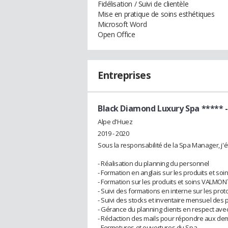
Fidélisation / Suivi de clientèle
Mise en pratique de soins esthétiques
Microsoft Word
Open Office
Entreprises
Black Diamond Luxury Spa *****
-
Alpe d'Huez
2019 - 2020
Sous la responsabilité de la Spa Manager, j'é
- Réalisation du planning du personnel
- Formation en anglais sur les produits et soi
- Formation sur les produits et soins VALMON
- Suivi des formations en interne sur les pr
- Suivi des stocks et inventaire mensuel de
- Gérance du planning clients en respect av
- Rédaction des mails pour répondre aux de
- Fermetures et ouvertures du Spa