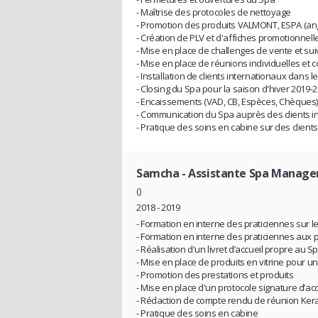
- Maîtrise des protocoles de nettoyage
- Promotion des produits VALMONT, ESPA (ang
- Création de PLV et d'affiches promotionnelle
- Mise en place de challenges de vente et sui
- Mise en place de réunions individuelles et c
- Installation de clients internationaux dans 
- Closing du Spa pour la saison d'hiver 2019-
- Encaissements (VAD, CB, Espèces, Chèques)
- Communication du Spa auprès des clients in
- Pratique des soins en cabine sur des client
Samcha
- Assistante Spa Manage
()
2018 - 2019
- Formation en interne des praticiennes sur 
- Formation en interne des praticiennes aux
- Réalisation d'un livret d’accueil propre au S
- Mise en place de produits en vitrine pour un
- Promotion des prestations et produits
- Mise en place d'un protocole signature d’ac
- Rédaction de compte rendu de réunion Ker
- Pratique des soins en cabine