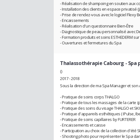
- Réalisation de shampoing en soutien aux c
- Installation des clients en espace privatisé 
- Prise de rendez-vous avec le logiciel Flexy 
- Encaissements
- Réalisation d'un questionnaire Bien-Être
- Diagnostique de peau personnalisé avec
- Formation produits et soins ESTHEDERM sur 
- Ouvertures et fermetures du Spa
Thalassothérapie Cabourg
- Spa 
()
2017 - 2018
Sous la direction de ma Spa Manager et son A
- Pratique de soins corps THALGO
- Pratique de tous les massages de la carte (pi
- Pratique des soins du visage THALGO et SK
- Pratique d'appareils esthétiques ( IPulse, Ib
- Pratique de soins capillaires by FURTERER
- Encaissements et caisse
- Participation au choix de la collection d'é
- Shooting photo pour représenter le Spa dan