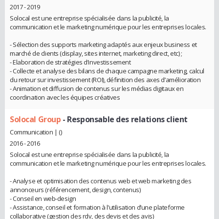
2017 - 2019
Solocal est une entreprise spécialisée dans la publicité, la
communication et le marketing numérique pour les entreprises locales.
- Sélection des supports marketing adaptés aux enjeux business et
marché de clients (display, sites internet, marketing direct, etc) ;
- Elaboration de stratégies d’investissement
- Collecte et analyse des bilans de chaque campagne marketing, calcul
du retour sur investissement (ROI), définition des axes d’amélioration
- Animation et diffusion de contenus sur les médias digitaux en
coordination avec les équipes créatives
Solocal Group
- Responsable des relations client
Communication | ()
2016 - 2016
Solocal est une entreprise spécialisée dans la publicité, la
communication et le marketing numérique pour les entreprises locales.
- Analyse et optimisation des contenus web et web marketing des
annonceurs (référencement, design, contenus)
- Conseil en web-design
- Assistance, conseil et formation à l’utilisation d’une plateforme
collaborative (gestion des rdv, des devis et des avis)